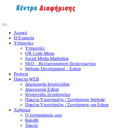
Αρχική
Η Εταιρεία
Υπηρεσίες
Υπηρεσίες
QR Code Menu
Social Media Marketing
SEO – Βελτιστοποίηση Περιεχομένου
Website Development – Eshop
Projects
Πακέτα WEB
Δημιουργία Ιστοσελίδας
Δημιουργία Eshop
Ιστοσελίδα Ξενοδοχείου
Πακέτα Υποστήριξης / Συντήρησης Website
Πακέτα Υποστήριξης / Συντήρησης για Eshop
Χρήσιμα
Ο λογαριασμός μου
Καλάθι
Ταμείο