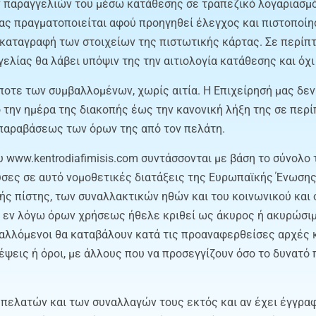
 παραγγελιών του μέσω κατάθεσης σε τραπεζικό λογαριασμό, 
ας πραγματοποιείται αφού προηγηθεί έλεγχος και πιστοποίησ
 καταγραφή των στοιχείων της πιστωτικής κάρτας. Σε περίπ
ελίας θα λάβει υπόψιν της την αιτιολογία κατάθεσης και όχι
ήποτε των συμβαλλομένων, χωρίς αιτία. Η Επιχείρησή μας δ
ό την ημέρα της διακοπής έως την κανονική λήξη της σε περ
 παραβάσεως των όρων της από τον πελάτη.
 www.kentrodiafimisis.com συντάσσονται με βάση το σύνολο 
ουσες σε αυτό νομοθετικές διατάξεις της Ευρωπαϊκής Ένωσης
ς πίστης, των συναλλακτικών ηθών και του κοινωνικού και 
 εν λόγω όρων χρήσεως ήθελε κριθεί ως άκυρος ή ακυρώσιμο
μβαλλόμενοι θα καταβάλουν κατά τις προαναφερθείσες αρχές
ψεις ή όροι, με άλλους που να προσεγγίζουν όσο το δυνατό
ν πελατών και των συναλλαγών τους εκτός και αν έχει έγγρα