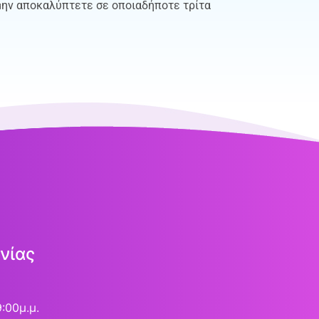
 μην αποκαλύπτετε σε οποιαδήποτε τρίτα
νίας
9:00μ.μ.