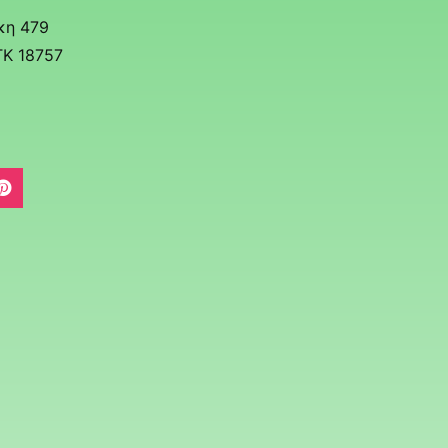
κη 479
ΤΚ 18757