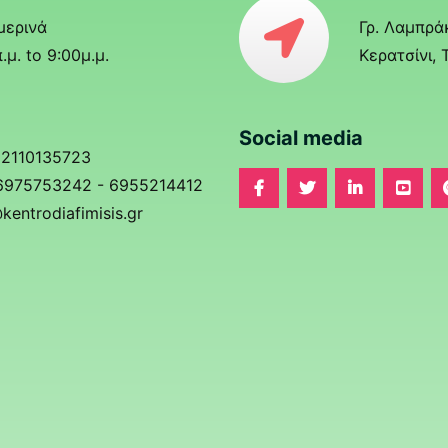
μερινά
Γρ. Λαμπρά
.μ. to 9:00μ.μ.
Κερατσίνι, 
Social media
 2110135723
 6975753242 - 6955214412
kentrodiafimisis.gr