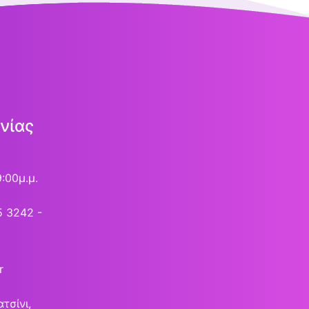
νίας
9:00μ.μ.
5 3242 -
r
τσίνι,